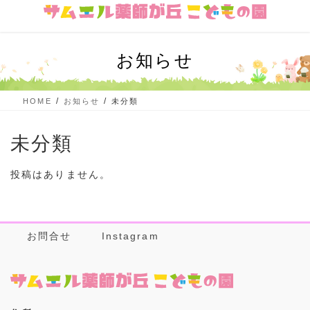
コ
ナ
ン
ビ
テ
ゲ
ン
ー
お知らせ
ツ
シ
に
ョ
移
ン
HOME
お知らせ
未分類
動
に
移
動
未分類
投稿はありません。
お問合せ
Instagram