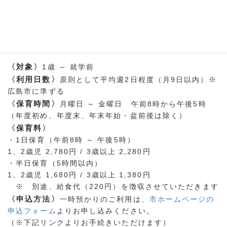
保護者の方の就労・職業訓練・勉学等により、断続的に
家庭保育が困難なお子さまを保育します。（登録・予約
制）
〈対象〉
1歳 ～ 就学前
〈利用日数〉
原則として平均週2日程度（月9日以内）※
広島市に準ずる
〈保育時間〉
月曜日 ～ 金曜日 午前8時から午後5時
（年度初め、年度末、年末年始・盆前後は除く）
〈保育料〉
・1日保育（午前8時 ～ 午後5時）
1、2歳児 2,780円 / 3歳以上 2,280円
・半日保育（5時間以内）
1、2歳児 1,680円 / 3歳以上 1,380円
※ 別途、給食代（220円）を徴収させていただきます
〈申込方法〉
一時預かりのご利用は、
市ホームページの
申込フォーム
よりお申し込みください。
（※下記リンクよりお手続きいただけます）