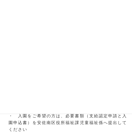
※ 直接当園までご持参ください
※ 入園までの詳しい日程・内容については願書受付の
際、資料をお渡しします
園児募集要項
保育園部分（2・3号認定）
※ 定員に空きがあれば随時入園できます
※ 2号認定の3・4・5歳児は混合クラスです。
申込
・ 2号・3号認定の入園に関する窓口は広島市となっ
ております
・ 入園をご希望の方は、必要書類（支給認定申請と入
園申込書）を安佐南区役所福祉課児童福祉係へ提出して
ください